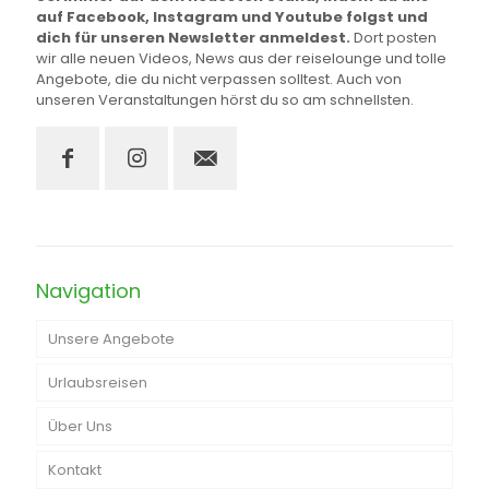
auf Facebook, Instagram und Youtube folgst und
dich für unseren Newsletter anmeldest.
Dort posten
wir alle neuen Videos, News aus der reiselounge und tolle
Angebote, die du nicht verpassen solltest. Auch von
unseren Veranstaltungen hörst du so am schnellsten.
Navigation
Unsere Angebote
Urlaubsreisen
Hochzeitsreisen
Über Uns
Individualreisen
Kontakt
Luxusreisen
Michaela Lenkeit