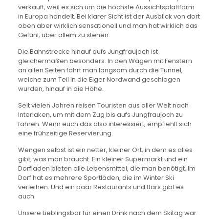
verkauft, weil es sich um die höchste Aussichtsplattform
in Europa handelt. Bei klarer Sicht ist der Ausblick von dort
oben aber wirklich sensationell und man hat wirklich das
Gefühl, über allem zu stehen.
Die Bahnstrecke hinauf aufs Jungfraujoch ist
gleichermaßen besonders. In den Wägen mit Fenstern
an allen Seiten fährt man langsam durch die Tunnel,
welche zum Teil in die Eiger Nordwand geschlagen
wurden, hinauf in die Höhe.
Seit vielen Jahren reisen Touristen aus aller Welt nach
Interlaken, um mit dem Zug bis aufs Jungfraujoch zu
fahren. Wenn euch das also interessiert, empfiehlt sich
eine frühzeitige Reservierung.
Wengen selbst ist ein netter, kleiner Ort, in dem es alles
gibt, was man braucht. Ein kleiner Supermarkt und ein
Dorfladen bieten alle Lebensmittel, die man benötigt. Im
Dorf hat es mehrere Sportläden, die im Winter Ski
verleihen. Und ein paar Restaurants und Bars gibt es
auch.
Unsere Lieblingsbar für einen Drink nach dem Skitag war